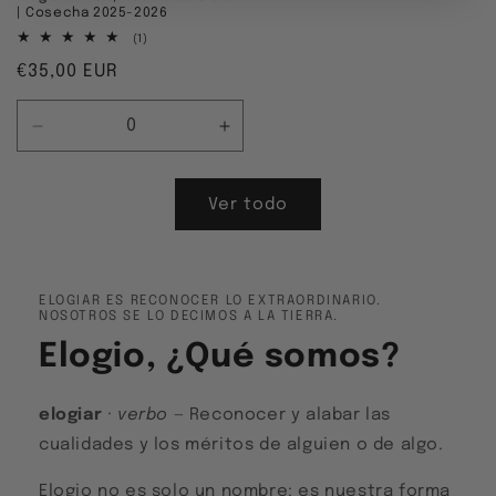
| Cosecha 2025-2026
1
(1)
reseñas
Precio
€35,00 EUR
totales
habitual
Reducir
Aumentar
cantidad
cantidad
para
para
Default
Default
Ver todo
Title
Title
ELOGIAR ES RECONOCER LO EXTRAORDINARIO.
NOSOTROS SE LO DECIMOS A LA TIERRA.
Elogio, ¿Qué somos?
elogiar
·
verbo
— Reconocer y alabar las
cualidades y los méritos de alguien o de algo.
Elogio no es solo un nombre: es nuestra forma