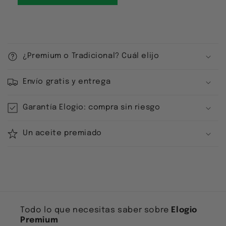
C
o
¿Premium o Tradicional? Cuál elijo
n
t
Envío gratis y entrega
e
n
Garantía Elogio: compra sin riesgo
i
d
Un aceite premiado
o
d
e
s
p
l
Todo lo que necesitas saber sobre
Elogio
e
Premium